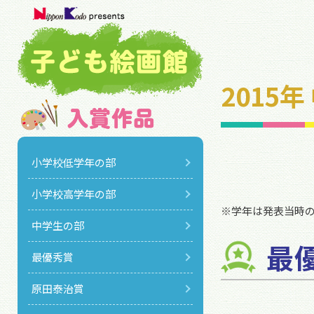
2015
小学校低学年の部
小学校高学年の部
※学年は発表当時
中学生の部
最
最優秀賞
原田泰治賞