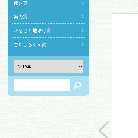
優秀賞
努力賞
ふるさと地球村賞
さだきちくん賞