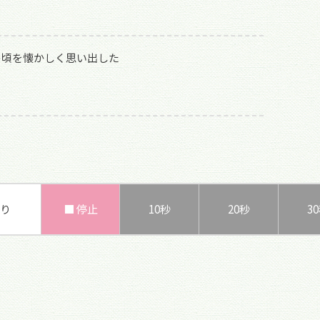
の頃を懐かしく思い出した
り
■ 停止
10秒
20秒
3