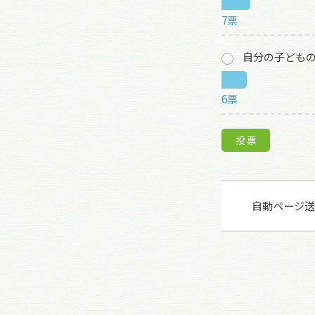
7票
自分の子ども
6票
自動ページ送