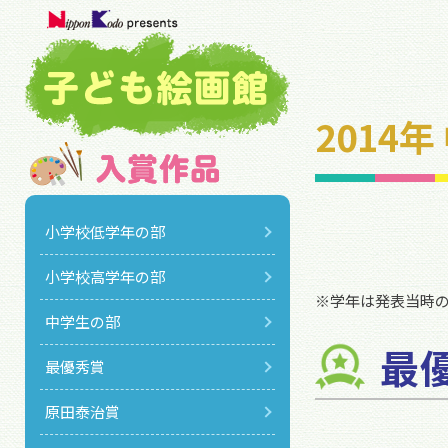
2014
小学校低学年の部
小学校高学年の部
※学年は発表当時
中学生の部
最
最優秀賞
原田泰治賞