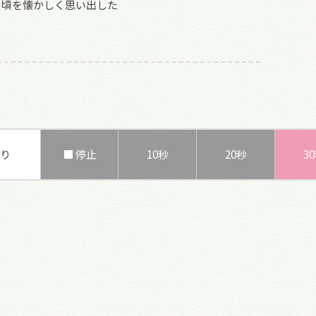
の頃を懐かしく思い出した
り
■ 停止
10秒
20秒
3