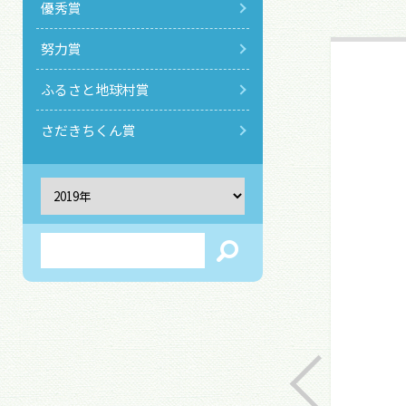
優秀賞
努力賞
ふるさと地球村賞
さだきちくん賞