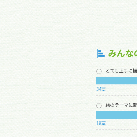
みんな
とても上手に
34票
絵のテーマに
18票