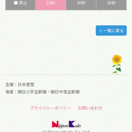
■ 停止
10秒
20秒
30秒
一覧に戻る
主催：日本香堂
後援：朝日小学生新聞・朝日中高生新聞
プライバシーポリシー
お問い合わせ
(c) NipponKodo. Co.,Ltd.