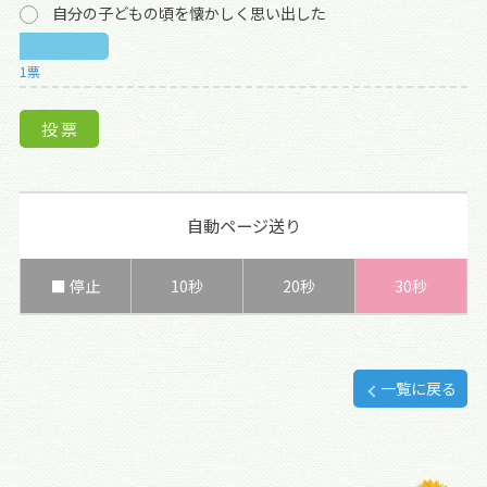
自分の子どもの頃を懐かしく思い出した
1票
自動ページ送り
■ 停止
10秒
20秒
30秒
一覧に戻る