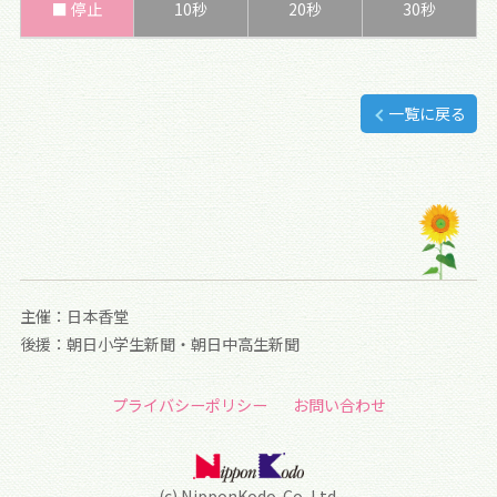
■ 停止
10秒
20秒
30秒
一覧に戻る
主催：日本香堂
後援：朝日小学生新聞・朝日中高生新聞
プライバシーポリシー
お問い合わせ
(c) NipponKodo. Co.,Ltd.