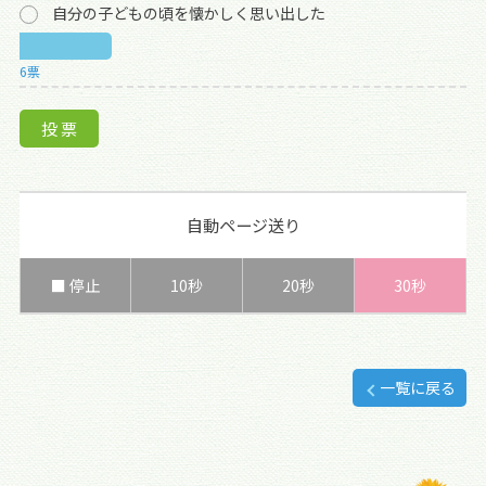
自分の子どもの頃を懐かしく思い出した
6票
自動ページ送り
■ 停止
10秒
20秒
30秒
一覧に戻る