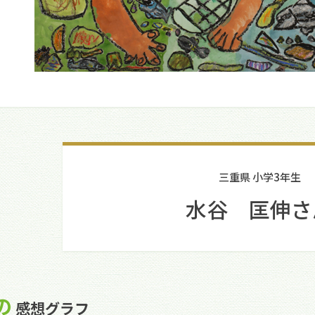
三重県 小学3年生
水谷 匡伸さ
の
感想グラフ