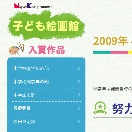
2009
小学校低学年の部
小学校高学年の部
※学年は発表当時
中学生の部
努
最優秀賞
原田泰治賞