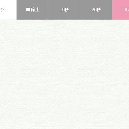
り
■ 停止
10秒
20秒
3