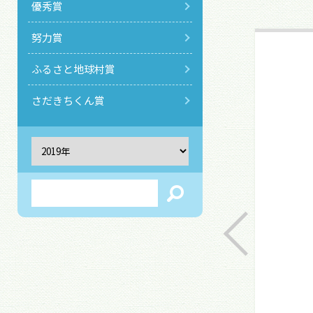
優秀賞
努力賞
ふるさと地球村賞
さだきちくん賞