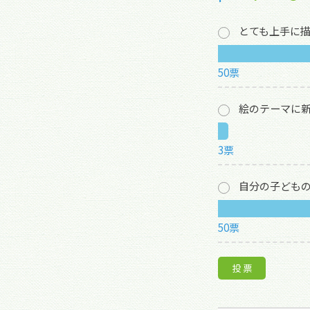
とても上手に
50票
絵のテーマに
3票
自分の子ども
50票