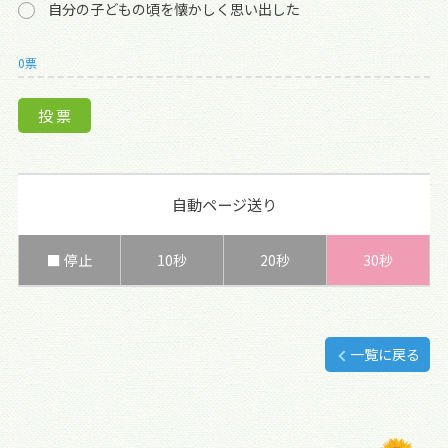
自分の子どもの頃を懐かしく思い出した
0票
自動ページ送り
■ 停止
10秒
20秒
30秒
一覧に戻る