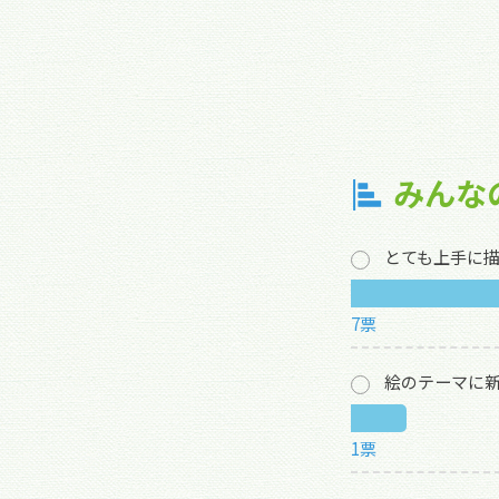
みんな
とても上手に
7票
絵のテーマに
1票