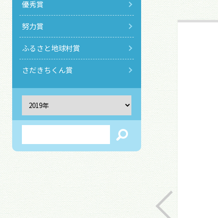
優秀賞
努力賞
ふるさと地球村賞
さだきちくん賞