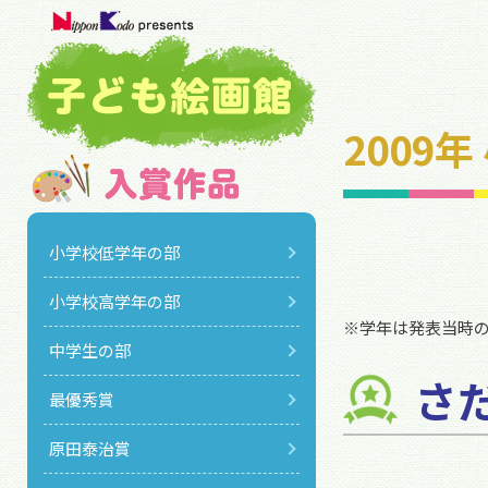
2009
小学校低学年の部
小学校高学年の部
※学年は発表当時
中学生の部
さ
最優秀賞
原田泰治賞