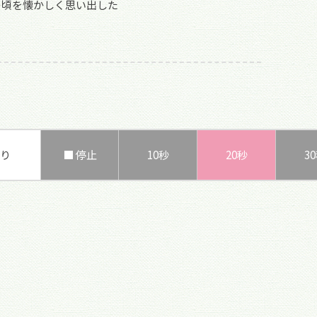
の頃を懐かしく思い出した
り
■ 停止
10秒
20秒
3