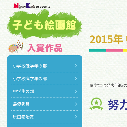
2015
小学校低学年の部
小学校高学年の部
※学年は発表当時
中学生の部
努
最優秀賞
原田泰治賞