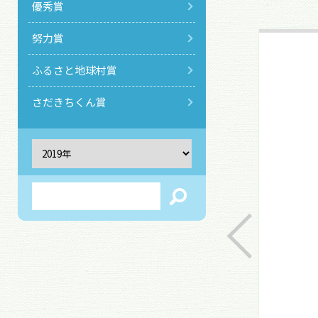
優秀賞
努力賞
ふるさと地球村賞
さだきちくん賞