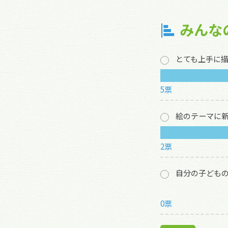
みんな
とても上手に
5票
絵のテーマに
2票
自分の子ども
0票