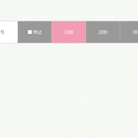
り
■ 停止
10秒
20秒
3