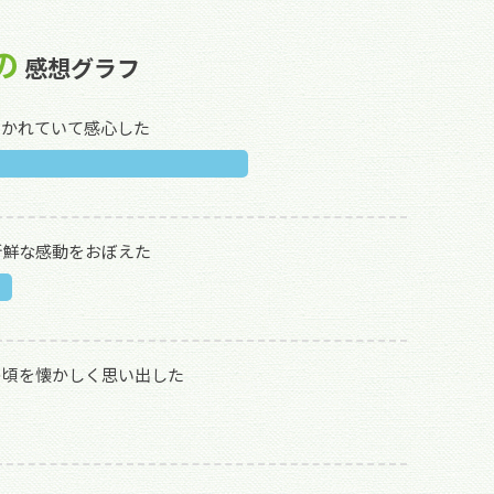
の
感想グラフ
描かれていて感心した
新鮮な感動をおぼえた
の頃を懐かしく思い出した