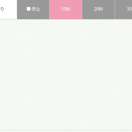
り
■ 停止
10秒
20秒
3