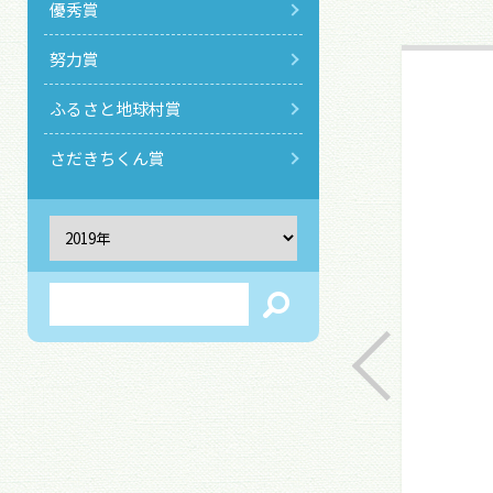
優秀賞
努力賞
ふるさと地球村賞
さだきちくん賞