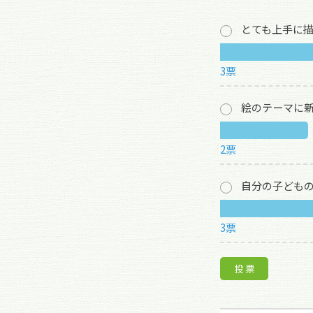
とても上手に
3票
絵のテーマに
2票
自分の子ども
3票