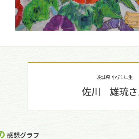
茨城県 小学1年生
佐川 雄琉さ
の
感想グラフ