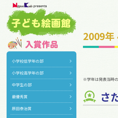
2009
小学校低学年の部
小学校高学年の部
※学年は発表当時
中学生の部
さ
最優秀賞
原田泰治賞