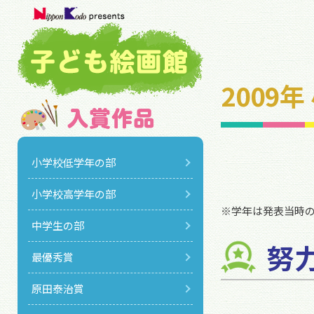
2009
小学校低学年の部
小学校高学年の部
※学年は発表当時
中学生の部
努
最優秀賞
原田泰治賞