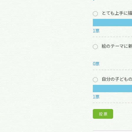
とても上手に
1票
絵のテーマに
0票
自分の子ども
1票