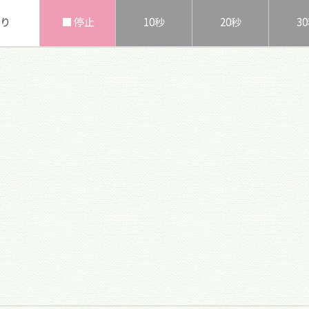
り
■ 停止
10秒
20秒
3