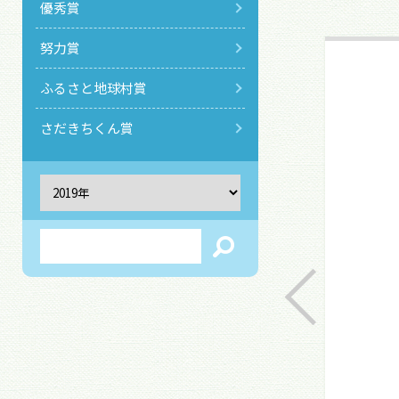
優秀賞
努力賞
ふるさと地球村賞
さだきちくん賞