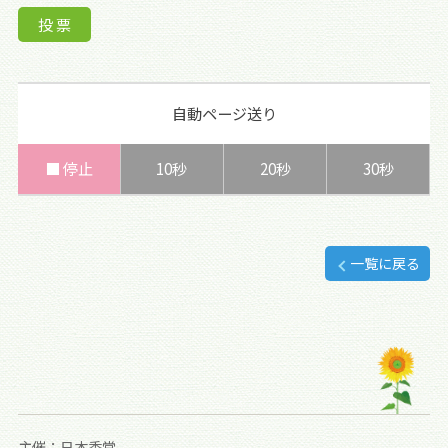
自動ページ送り
■ 停止
10秒
20秒
30秒
一覧に戻る
主催：日本香堂