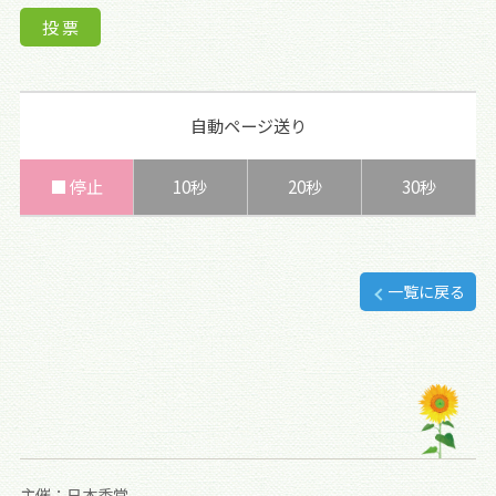
自動ページ送り
■ 停止
10秒
20秒
30秒
一覧に戻る
主催：日本香堂