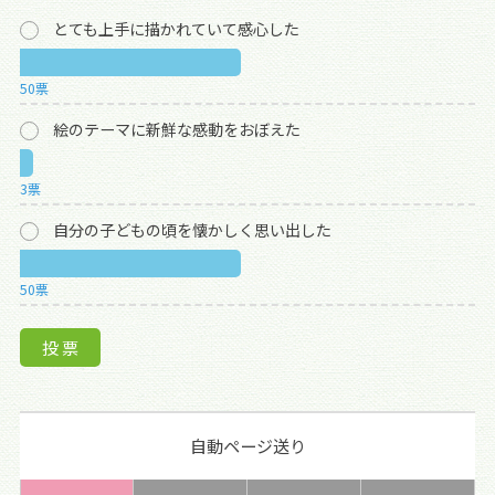
とても上手に描かれていて感心した
50票
絵のテーマに新鮮な感動をおぼえた
3票
自分の子どもの頃を懐かしく思い出した
50票
自動ページ送り