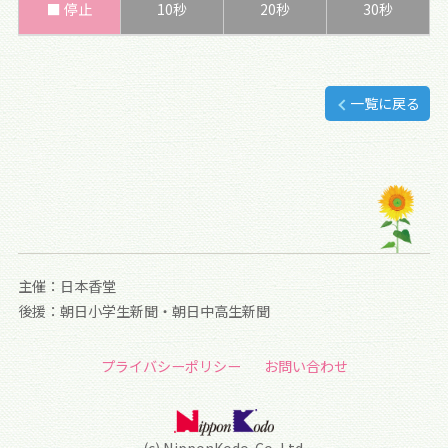
■ 停止
10秒
20秒
30秒
一覧に戻る
主催：日本香堂
後援：朝日小学生新聞・朝日中高生新聞
プライバシーポリシー
お問い合わせ
(c) NipponKodo. Co.,Ltd.