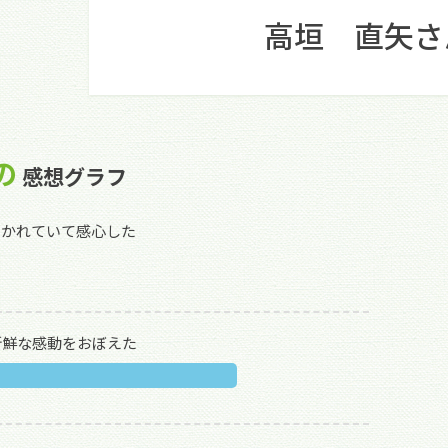
高垣 直矢さ
の
感想グラフ
描かれていて感心した
新鮮な感動をおぼえた