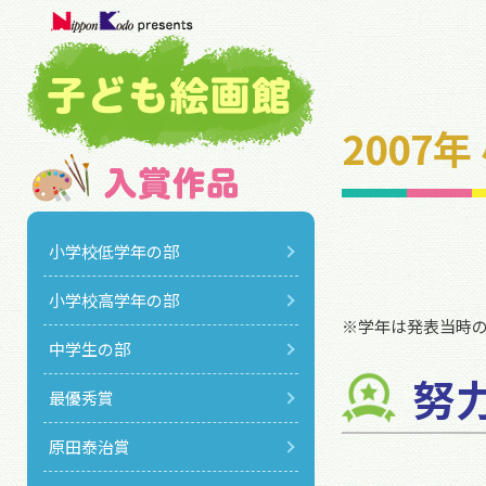
2007
小学校低学年の部
小学校高学年の部
※学年は発表当時
中学生の部
努
最優秀賞
原田泰治賞