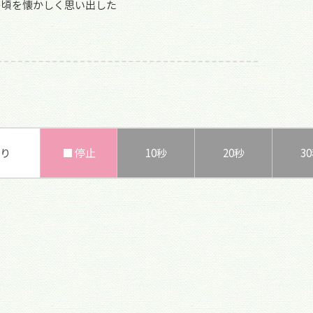
の頃を懐かしく思い出した
り
■ 停止
10秒
20秒
3