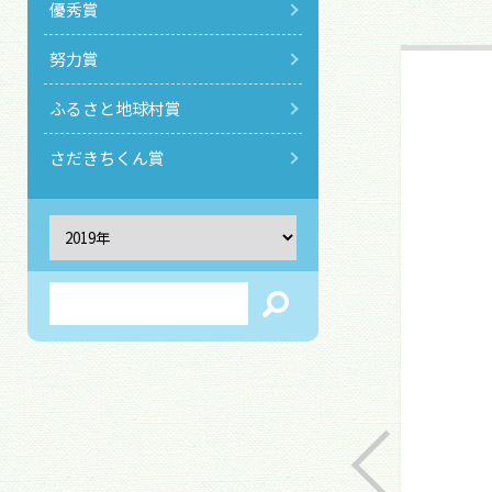
優秀賞
努力賞
ふるさと地球村賞
さだきちくん賞