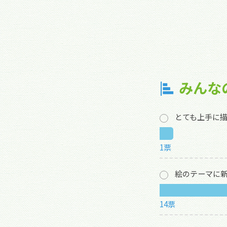
みんな
とても上手に
1票
絵のテーマに
14票