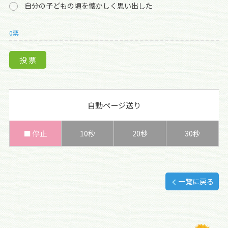
自分の子どもの頃を懐かしく思い出した
0票
自動ページ送り
■ 停止
10秒
20秒
30秒
一覧に戻る