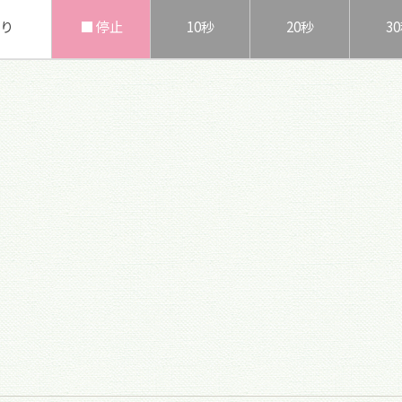
り
■ 停止
10秒
20秒
3