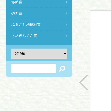
優秀賞
努力賞
ふるさと地球村賞
さだきちくん賞