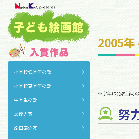
2005
小学校低学年の部
小学校高学年の部
※学年は発表当時
中学生の部
努
最優秀賞
原田泰治賞