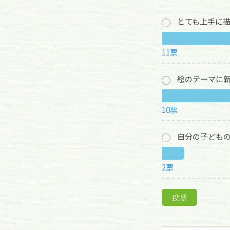
とても上手に
11票
絵のテーマに
10票
自分の子ども
2票