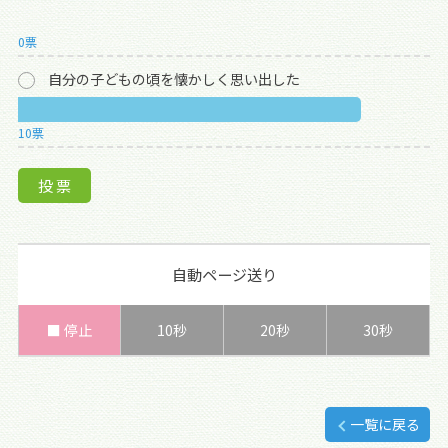
0票
自分の子どもの頃を懐かしく思い出した
10票
自動ページ送り
■ 停止
10秒
20秒
30秒
一覧に戻る