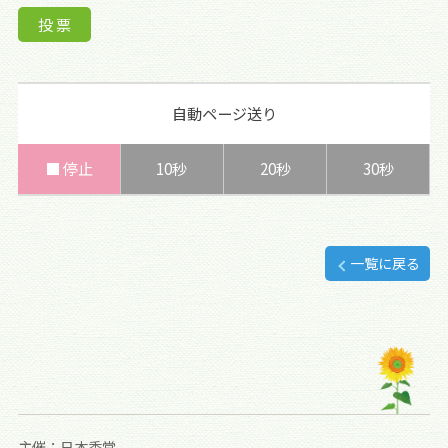
自動ページ送り
■ 停止
10秒
20秒
30秒
一覧に戻る
主催：日本香堂