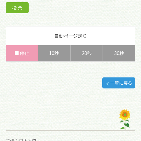
自動ページ送り
■ 停止
10秒
20秒
30秒
一覧に戻る
主催：日本香堂