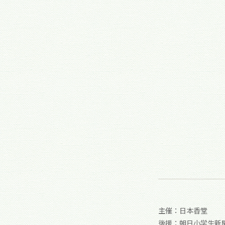
主催：日本香堂
後援：朝日小学生新