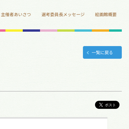
主催者あいさつ
選考委員長メッセージ
絵画館概要
一覧に戻る