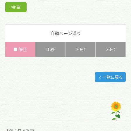
自動ページ送り
■ 停止
10秒
20秒
30秒
一覧に戻る
主催：日本香堂