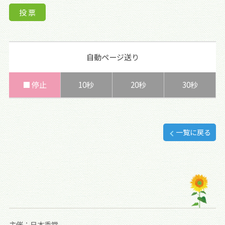
自動ページ送り
■ 停止
10秒
20秒
30秒
一覧に戻る
主催：日本香堂