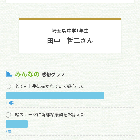
埼玉県 中学1年生
田中 哲二さん
みんなの
感想グラフ
とても上手に描かれていて感心した
13票
絵のテーマに新鮮な感動をおぼえた
3票