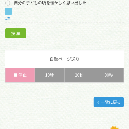
自分の子どもの頃を懐かしく思い出した
1票
自動ページ送り
■ 停止
10秒
20秒
30秒
一覧に戻る